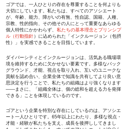
ゴアでは、一人ひとりの存在を尊重することを何よりも
大切にしています。私たちは、すべてのアソシエート
が、年齢、能力、障がいの有無、性自認、国籍、人種、
宗教、性的指向、その他その人にとって重要なあらゆる
個人特性にかかわらず、
私たちの基本理念とプリンシプ
ル（行動指針
）に込められた「インクルージョン（包摂
性）」を実感できることを目指しています。
ダイバーシティとインクルージョンは、活気ある職場環
境を維持するために欠かせない要素です。多様なバック
グラウンド、才能、視点を取り入れ、互いのユニークな
貢献を認め合い、企業全体で知識を共有してより良い意
思決定を行うことで、私たちの組織はより強くなります
――まさに、「組織全体は、個の総和を超える力を発揮
できる」ことを体現しているのです。
ゴアという企業を特別な存在にしているのは、アソシエ
ート一人ひとりです。65年以上にわたり、多様な視点・
才能・経験が私たちを支え、成長を後押ししてきまし