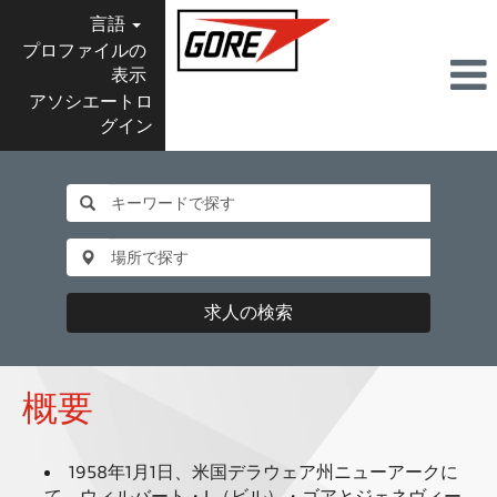
言語
プロファイルの
表示
アソシエートロ
グイン
求人の検索
概要
1958年1月1日、米国デラウェア州ニューアークに
て、ウィルバート・L（ビル）・ゴアとジェネヴィー