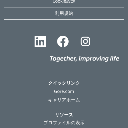
Cookie設定
利用規約
新
新
新
し
し
し
い
い
い
タ
タ
タ
ブ
ブ
ブ
で
で
で
開
開
開
き
き
き
ま
ま
ま
す
す
す
。
。
。
クイックリンク
Gore.com
キャリアホーム
リソース
プロファイルの表示