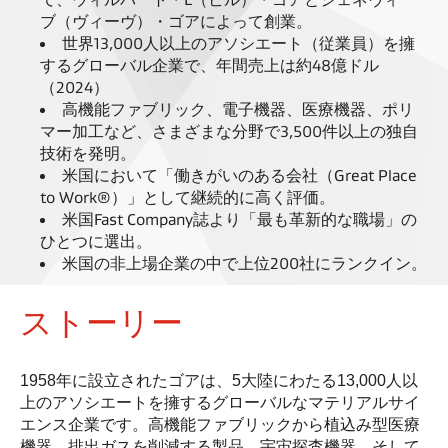
ブ（ヴィーヴ）・ゴアによって創業。
世界13,000人以上のアソシエート（従業員）を擁
するグローバル企業で、年間売上は約48億ドル
（2024）
高機能ファブリック、電子機器、医療機器、ポリ
マー加工など、さまざまな分野で3,500件以上の独自
技術を発明。
米国において「働きがいのある会社（Great Place
to Work®）」として継続的に高く評価。
米国Fast Company誌より「最も革新的な職場」の
ひとつに選出。
米国の非上場企業の中で上位200社にランクイン。
ストーリー
1958年に設立されたゴアは、5大陸にわたる13,000人以
上のアソシエートを擁するグローバルなマテリアルサイ
エンス企業です。高機能ファブリックから植込み型医療
機器、排出ガスを削減する製品、宇宙探査機器、そして