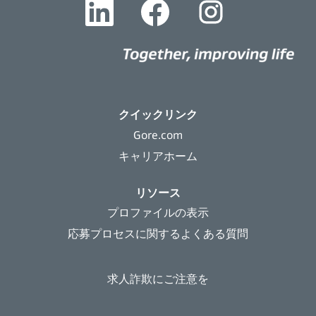
し
し
し
い
い
い
タ
タ
タ
ブ
ブ
ブ
で
で
で
開
開
開
き
き
き
ま
ま
ま
す
す
す
。
。
。
クイックリンク
Gore.com
キャリアホーム
リソース
プロファイルの表示
応募プロセスに関するよくある質問
求人詐欺にご注意を