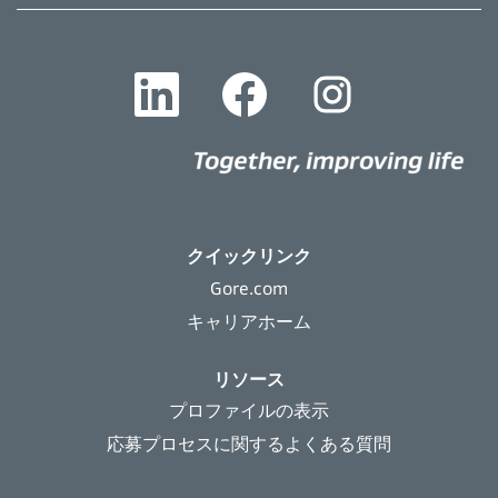
新
新
新
し
し
し
い
い
い
タ
タ
タ
ブ
ブ
ブ
で
で
で
開
開
開
き
き
き
ま
ま
ま
す
す
す
。
。
。
クイックリンク
Gore.com
キャリアホーム
リソース
プロファイルの表示
応募プロセスに関するよくある質問