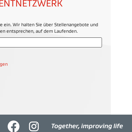
LENTNETZWERK
e ein. Wir halten Sie über Stellenangebote und
ssen entsprechen, auf dem Laufenden.
igen
W
W
i
i
r
r