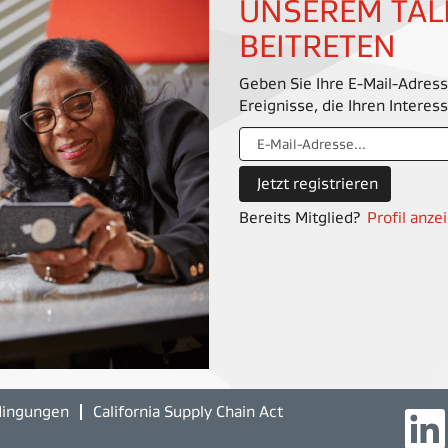
UNSEREM TA
BEITRETEN
Geben Sie Ihre E-Mail-Adress
Ereignisse, die Ihren Intere
Bereits Mitglied?
Profil anze
dingungen
California Supply Chain Act
W
i
r